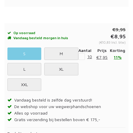
€9,95
Op voorraad
€8,95
Vandaag besteld morgen in huis
(€10,83 Incl. btw)
Aantal
Prijs
Korting
S
M
10
€7,95
11%
L
XL
XXL
Vandaag besteld is zelfde dag verstuurd!
De webshop voor uw wegwerphandschoenen
Alles op voorraad
Gratis verzending bij bestellen boven € 175,-