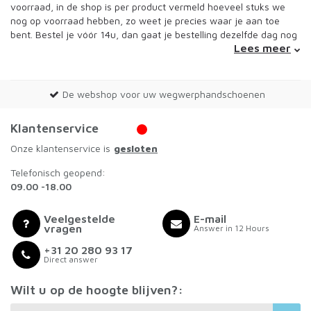
voorraad, in de shop is per product vermeld hoeveel stuks we
nog op voorraad hebben, zo weet je precies waar je aan toe
bent. Bestel je vóór 14u, dan gaat je bestelling dezelfde dag nog
Lees meer
mee met PostNL. Heb je interesse in grotere hoeveelheden?
Neem dan even
contact
met ons op voor een maatwerk offerte.
We kunnen ook volle pallets leveren, dan gelden uiteraard
andere prijzen. Wist je dat je bij MaxxSafety ook terecht kunt
De webshop voor uw wegwerphandschoenen
voor andere Covid-19 beschermingsmiddelen? Zo hebben we
bijvoorbeeld trendy
Sorbet Island mondkapjes
,
spatschermen
en
Klantenservice
1,5 meter signing
op voorraad. Daarnaast geven we trainingen
aan medewerkers die op de werkvloer te maken krijgen met
Onze klantenservice is
gesloten
gasten en klanten. We leren ze hoe ze moeten omgaan met de
Telefonisch geopend:
maatregelen vanuit gastvrijheid. Neem voor meer informatie
09.00 -18.00
contact
met ons op.
SemperCare latex free & powder
Veelgestelde
E-mail
vragen
Answer in 12 Hours
free
+31 20 280 93 17
Direct answer
De Velvet Handschoenen van SemperCare zijn poedervrij. Toch
liever gepoederde handschoenen? Dat kan! Kijk in onze shop
Wilt u op de hoogte blijven?:
voor het complete assortiment
wegwerphandschoenen
die we
op voorraad hebben. Hier vind je ook bijvoorbeeld
latex