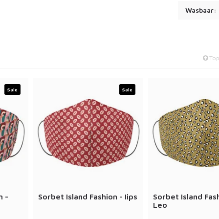
Wasbaar:
To
Sale
Sale
n -
Sorbet Island Fashion - Iips
Sorbet Island Fas
Leo