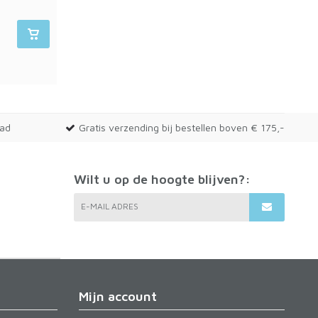
€19,90
€19,90
€4,00
(€24,08 Incl. btw)
(€4,84 Incl. btw)
Op voorraad
Op voorraad
aad
Gratis verzending bij bestellen boven € 175,-
Wilt u op de hoogte blijven?:
E-MAIL ADRES
Mijn account