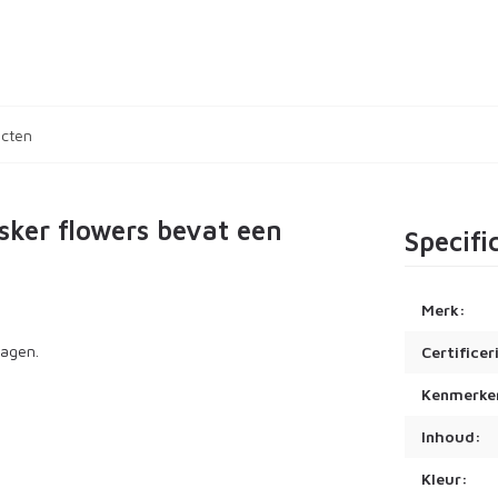
ucten
ker flowers bevat een
Specifi
Merk:
dagen.
Certificer
Kenmerke
Inhoud:
Kleur: