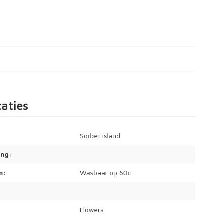
caties
Sorbet island
ing:
n:
Wasbaar op 60c
Flowers