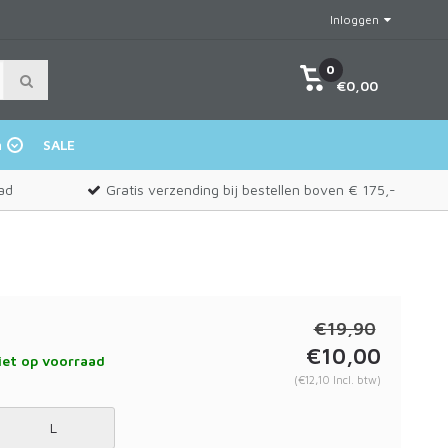
Inloggen
0
€0,00
n
SALE
ad
Gratis verzending bij bestellen boven € 175,-
€19,90
€10,00
et op voorraad
(€12,10 Incl. btw)
L