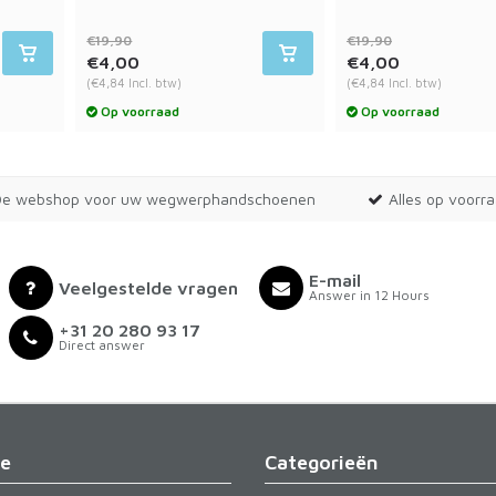
€19,90
€19,90
€4,00
€4,00
(€4,84 Incl. btw)
(€4,84 Incl. btw)
Op voorraad
Op voorraad
De webshop voor uw wegwerphandschoenen
Alles op voorr
E-mail
Veelgestelde vragen
Answer in 12 Hours
+31 20 280 93 17
Direct answer
ie
Categorieën