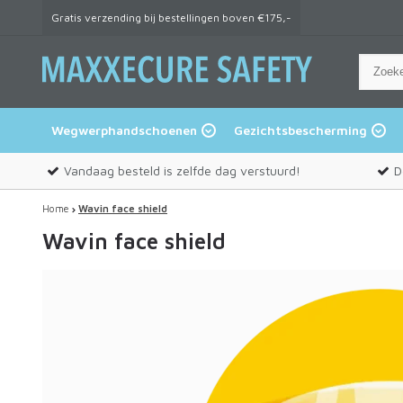
Gratis verzending bij bestellingen boven €175,-
Wegwerphandschoenen
Gezichtsbescherming
Vandaag besteld is zelfde dag verstuurd!
D
Home
Wavin face shield
Wavin face shield