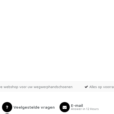
De webshop voor uw wegwerphandschoenen
Alles op voorr
E-mail
Veelgestelde vragen
Answer in 12 Hours