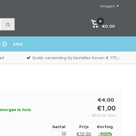
Inloggen
0
€0,00
n
SALE
ad
Gratis verzending bij bestellen boven € 175,-
€4,00
€1,00
morgen in huis
(€1,21 Incl. btw)
Aantal
Prijs
Korting
10
€10,00
-900%