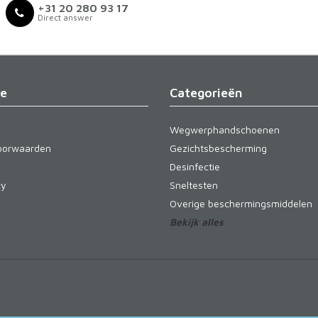
+31 20 280 93 17
Direct answer
ie
Categorieën
Wegwerphandschoenen
oorwaarden
Gezichtsbescherming
Desinfectie
cy
Sneltesten
Overige beschermingsmiddelen
Bekijk alles