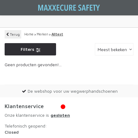
Terug
Home
Merken
Alltest
Filters
Meest bekeken
Geen producten gevonden!...
De webshop voor uw wegwerphandschoenen
Klantenservice
Onze klantenservice is
gesloten
Telefonisch geopend:
Closed