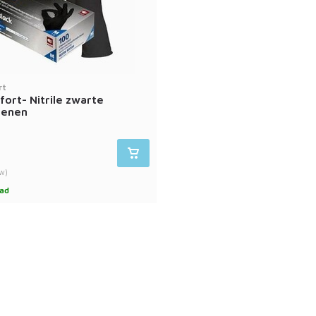
rt
ort- Nitrile zwarte
oenen
tw)
ad