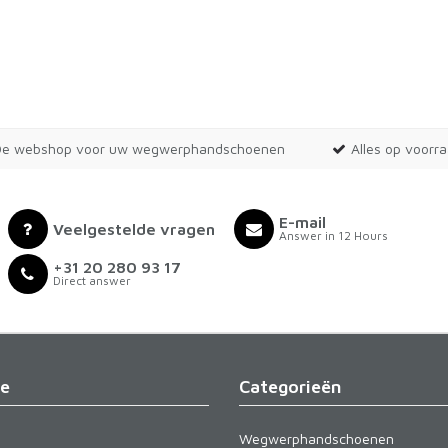
De webshop voor uw wegwerphandschoenen
Alles op voorr
E-mail
Veelgestelde vragen
Answer in 12 Hours
+31 20 280 93 17
Direct answer
ie
Categorieën
Wegwerphandschoenen