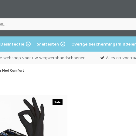
Desinfectie
Sneltesten
Overige beschermingsmiddele
e webshop voor uw wegwerphandschoenen
Alles op voorra
Med Comfort
Sale