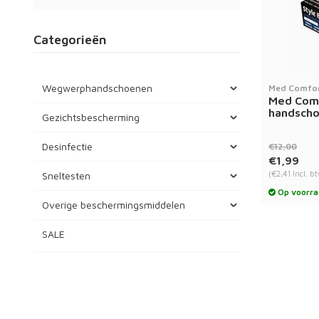
Categorieën
Wegwerphandschoenen
Med Comfo
Med Comf
handsch
Gezichtsbescherming
Desinfectie
€12,00
€1,99
(€2,41 Incl. b
Sneltesten
Op voorra
Overige beschermingsmiddelen
SALE