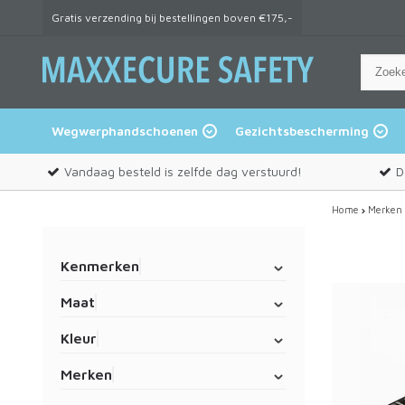
Gratis verzending bij bestellingen boven €175,-
Wegwerphandschoenen
Gezichtsbescherming
Vandaag besteld is zelfde dag verstuurd!
D
Home
Merken
Kenmerken
Maat
Kleur
Merken