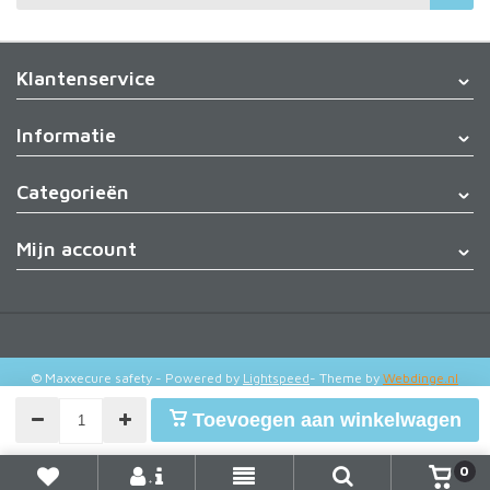
Klantenservice
Informatie
Categorieën
Mijn account
© Maxxecure safety
- Powered by
Lightspeed
- Theme by
Webdinge.nl
Toevoegen aan winkelwagen
0
+