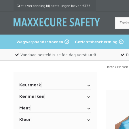
Gratis verzending bij bestellingen boven €175,-
Wegwerphandschoenen
Gezichtsbescherming
Vandaag besteld is zelfde dag verstuurd!
D
Home
Merken
Keurmerk
Kenmerken
Maat
Kleur