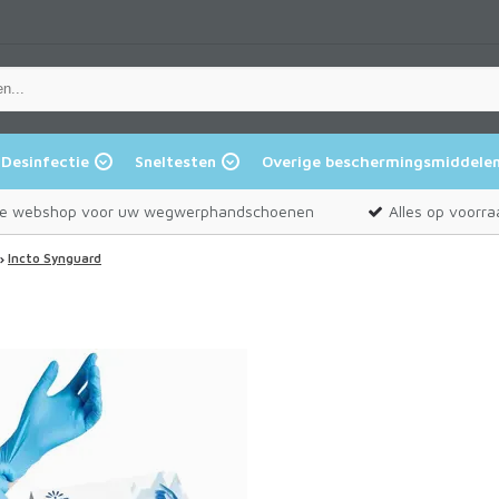
Desinfectie
Sneltesten
Overige beschermingsmiddele
e webshop voor uw wegwerphandschoenen
Alles op voorra
Incto Synguard