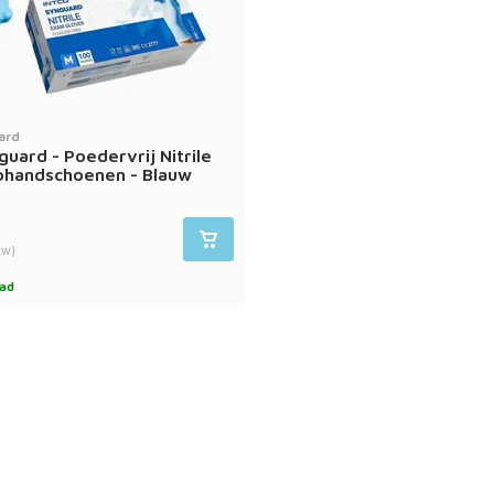
ard
guard - Poedervrij Nitrile
handschoenen - Blauw
tw)
ad