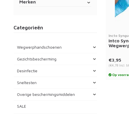
Merken
Categorieën
Incto Syngu
Intco Syn
Wegwerp
Wegwerphandschoenen
Gezichtsbescherming
€3,95
(€4,78 Incl. b
Desinfectie
Op voorra
Sneltesten
Overige beschermingsmiddelen
SALE