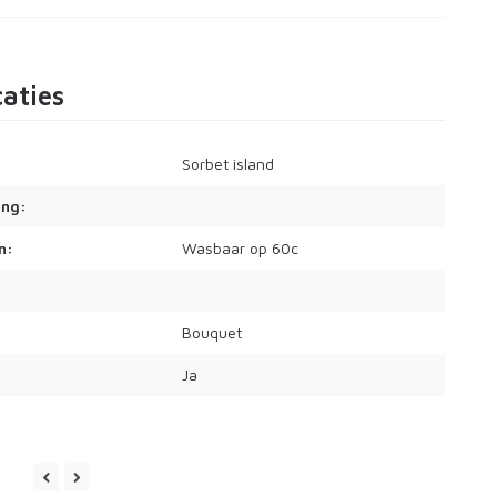
caties
Sorbet island
ing:
n:
Wasbaar op 60c
Bouquet
Ja
p