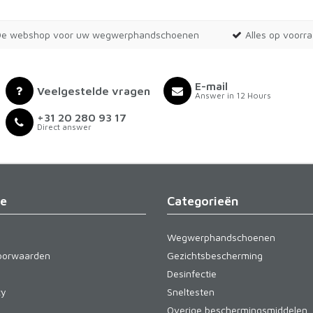
De webshop voor uw wegwerphandschoenen
Alles op voorr
E-mail
Veelgestelde vragen
Answer in 12 Hours
+31 20 280 93 17
Direct answer
ie
Categorieën
Wegwerphandschoenen
oorwaarden
Gezichtsbescherming
Desinfectie
cy
Sneltesten
Overige beschermingsmiddelen