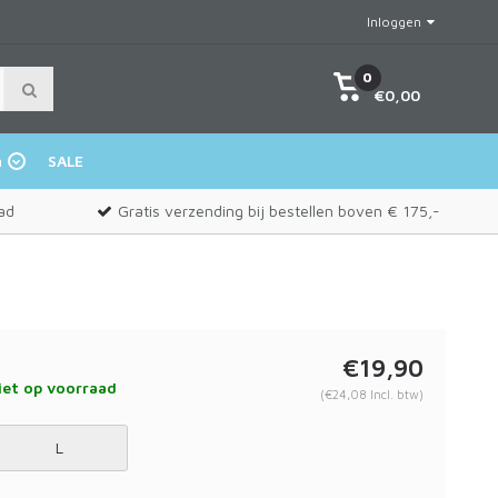
Inloggen
0
€0,00
n
SALE
ad
Gratis verzending bij bestellen boven € 175,-
€19,90
et op voorraad
(€24,08 Incl. btw)
L