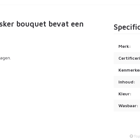
sker bouquet bevat een
Specifi
Merk:
dagen.
Certificer
Kenmerke
Inhoud:
Kleur:
Wasbaar:
To