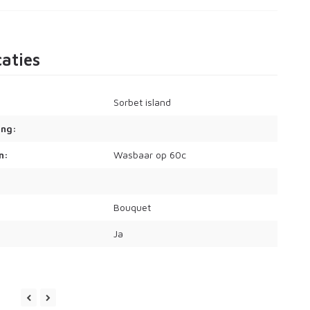
caties
Sorbet island
ing:
n:
Wasbaar op 60c
Bouquet
Ja
p