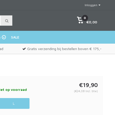
Inloggen
0
€0,00
n
SALE
ad
Gratis verzending bij bestellen boven € 175,-
€19,90
et op voorraad
(€24,08 Incl. btw)
L