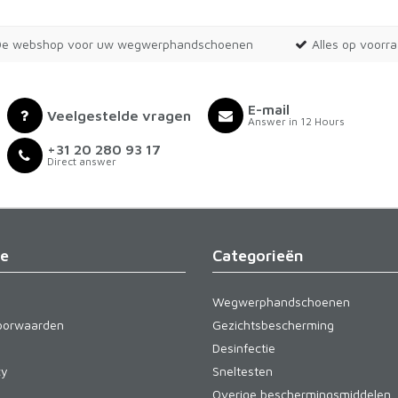
De webshop voor uw wegwerphandschoenen
Alles op voorr
E-mail
Veelgestelde vragen
Answer in 12 Hours
+31 20 280 93 17
Direct answer
ie
Categorieën
Wegwerphandschoenen
oorwaarden
Gezichtsbescherming
Desinfectie
cy
Sneltesten
Overige beschermingsmiddelen