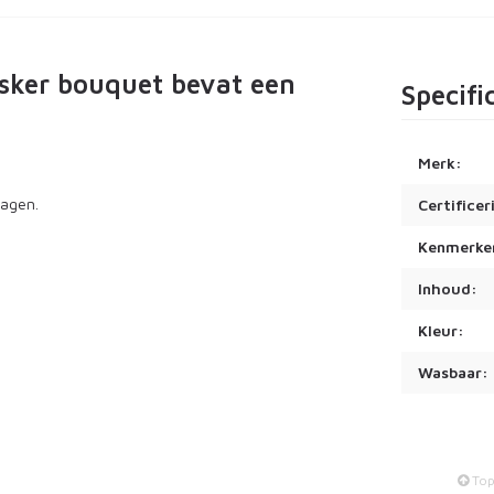
sker bouquet bevat een
Specifi
Merk:
dagen.
Certificer
Kenmerke
Inhoud:
Kleur:
Wasbaar:
To