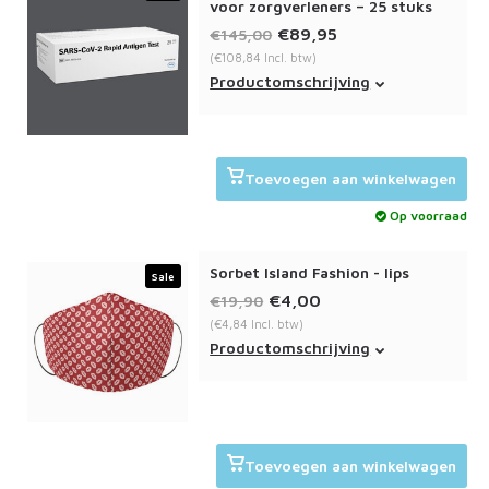
voor zorgverleners – 25 stuks
€89,95
€145,00
(€108,84 Incl. btw)
Voor de snelle detectie van SARS-
Productomschrijving
CoV-2 (het virus verantwoordelijk
voor COVID-19)Resultaat na 15
minuten
Alleen uit te voeren door een
Toevoegen aan winkelwagen
zorgverlener
Op voorraad
Exclusief voorbehouden aan
geverifieerde zorg gerelateerde
instellingen/-praktijken en
Sorbet Island Fashion - Iips
Sale
apotheken.
€4,00
€19,90
LET
(€4,84 Incl. btw)
Het Sorbet Island fashion
Productomschrijving
mondmasker lips bevat een
dubbele laag en is wasbaar op
60c.
Toevoegen aan winkelwagen