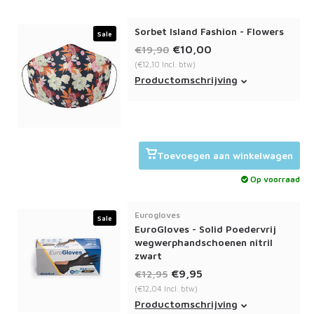
Sorbet Island Fashion - Flowers
Sale
€10,00
€19,90
(€12,10 Incl. btw)
Het Sorbet Island fashion
Productomschrijving
mondmasker flowers bevat een
dubbele laag en is wasbaar op
60c.
Toevoegen aan winkelwagen
Op voorraad
Eurogloves
Sale
EuroGloves - Solid Poedervrij
wegwerphandschoenen nitril
zwart
€9,95
€12,95
(€12,04 Incl. btw)
Deze Eurogloves Solid nitril
Productomschrijving