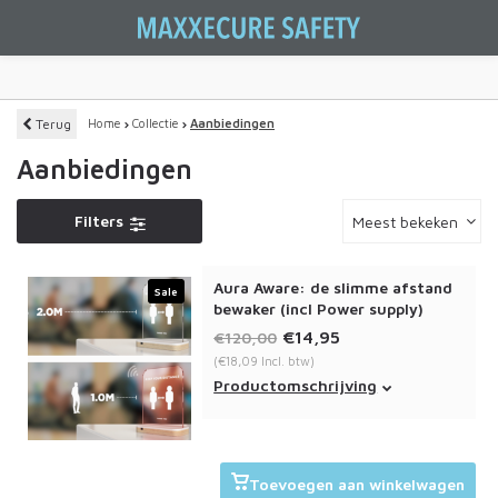
Terug
Home
Collectie
Aanbiedingen
Aanbiedingen
Filters
Meest bekeken
Aura Aware: de slimme afstand
Sale
bewaker (incl Power supply)
€14,95
€120,00
(€18,09 Incl. btw)
De slimme afstandsmeter die
Productomschrijving
helpt om een veilige afstand te
bewaren.
Toevoegen aan winkelwagen