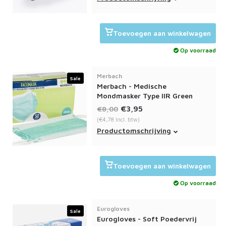
helpen verspreiding van COVID-19
tegen te gaan. MaiMed® – Nitrile
Black handschoenen zijn goed
Toevoegen aan winkelwagen
voor eenmalig gebruik. In een doos
zitten 100 ongepoederde
Op voorraad
handschoenen.
Merbach
Sale
Merbach - Medische
Mondmasker Type IIR Green
€3,95
€8,00
(€4,78 Incl. btw)
Merbach - Medische Mondmasker
Productomschrijving
Type IIR Green. 50 stuks per
doosje. CE gecertificeerd!
Toevoegen aan winkelwagen
Op voorraad
Eurogloves
Sale
Eurogloves - Soft Poedervrij