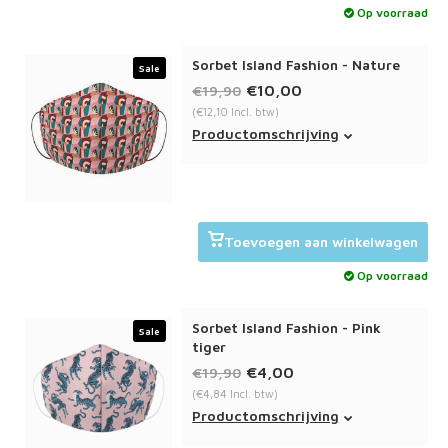
Op voorraad
Sorbet Island Fashion - Nature
Sale
€10,00
€19,90
(€12,10 Incl. btw)
Het Sorbet Island fashion
Productomschrijving
mondmasker nature bevat een
dubbele laag en is wasbaar op
60c.
Toevoegen aan winkelwagen
Op voorraad
Sorbet Island Fashion - Pink
Sale
tiger
€4,00
€19,90
(€4,84 Incl. btw)
Het Sorbet Island fashion
Productomschrijving
mondmasker Pink tiger bevat een