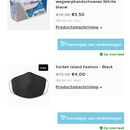
wegwerphandschoenen Nitrile
blauw
€5,50
€16,00
(€6,66 Incl. btw)
Medische wegwerphandschoenen.
Productomschrijving
Eurogloves Soft nitrile
handschoenen zijn goed voor
eenmalig gebruik. In een doos
Toevoegen aan winkelwagen
zitten 100 ongepoederde
handschoenen.
Op voorraad
Sorbet island Fashion - Black
Sale
€4,00
€19,90
(€4,84 Incl. btw)
Het Sorbet Island fashion
Productomschrijving
mondmasker black bevat een
dubbele laag en is wasbaar op
60c.
Toevoegen aan winkelwagen
Op voorraad