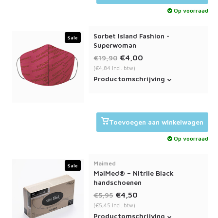
Op voorraad
Sorbet Island Fashion -
Sale
Superwoman
€4,00
€19,90
(€4,84 Incl. btw)
Het Sorbet Island fashion
Productomschrijving
mondmasker Superwoman bevat
een dubbele laag en is wasbaar op
60c.
Toevoegen aan winkelwagen
Op voorraad
Maimed
Sale
MaiMed® – Nitrile Black
handschoenen
€4,50
€5,95
(€5,45 Incl. btw)
Medische wegwerphandschoenen
Productomschrijving