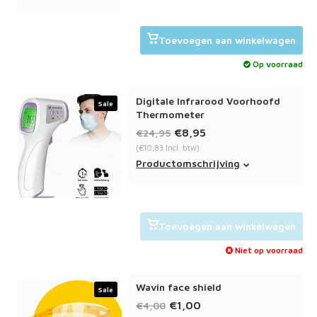
dubbele laag en is wasbaar op
60c.
Toevoegen aan winkelwagen
Op voorraad
Digitale Infrarood Voorhoofd
Sale
Thermometer
€8,95
€24,95
(€10,83 Incl. btw)
Een digitale thermometer die door
Productomschrijving
middel van infrarood straling je
lichaamstemperatuur bepaalt.
Toevoegen aan winkelwagen
Niet op voorraad
Wavin face shield
Sale
€1,00
€4,00