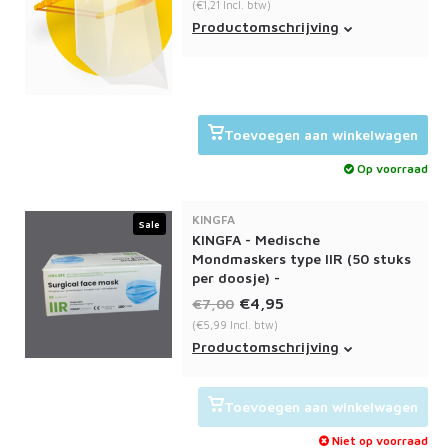
(€1,21 Incl. btw)
Merk:Wavin
Productomschrijving
10 stuks voor €10 euro
Toevoegen aan winkelwagen
Op voorraad
KINGFA
Sale
KINGFA - Medische
Mondmaskers type IIR (50 stuks
per doosje) -
€4,95
€7,00
(€5,99 Incl. btw)
Medische Mondmaskers type IIR
Productomschrijving
van het merk KINGFA volgens de
Europese richtnormen.
Toevoegen aan winkelwagen
Niet op voorraad