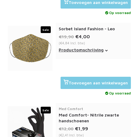
Toevoegen aan winkelwagen
Op voorraad
Sorbet Island Fashion - Leo
Sale
€4,00
€19,90
(€4,84 Incl. btw)
Het Sorbet Island fashion
Productomschrijving
mondmasker leo bevat een
dubbele laag en is wasbaar op
60c.
Toevoegen aan winkelwagen
Op voorraad
Med Comfort
Sale
Med Comfort- Nitrile zwarte
handschoenen
€1,99
€12,00
(€2,41 Incl. btw)